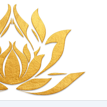
خطي
لى
لمحتوى